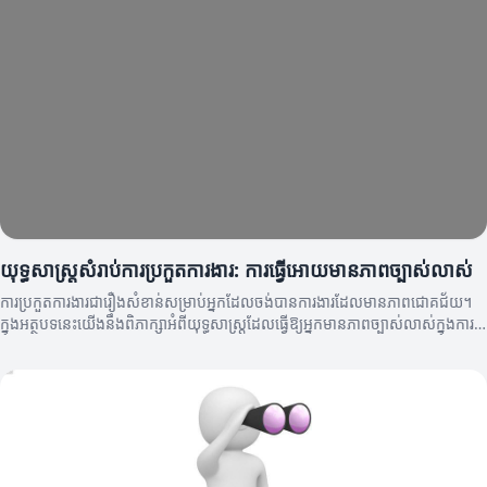
យុទ្ធសាស្ត្រសំរាប់ការប្រកួតការងារ: ការធ្វើអោយមានភាពច្បាស់លាស់
ការប្រកួតការងារជារឿងសំខាន់សម្រាប់អ្នកដែលចង់បានការងារដែលមានភាពជោគជ័យ។
ក្នុងអត្ថបទនេះយើងនឹងពិភាក្សាអំពីយុទ្ធសាស្ត្រដែលធ្វើឱ្យអ្នកមានភាពច្បាស់លាស់ក្នុងការ
ប្រកួតការងាររបស់អ្នក។