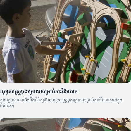
យុទ្ធសាស្ត្រចុងក្រោយសម្រាប់ការវិនិយោគ
ក្នុងអត្ថបទនេះ យើងនឹងពិនិត្យមើលយុទ្ធសាស្ត្រចុងក្រោយសម្រាប់ការវិនិយោគនៅក្នុង
អនាគត។