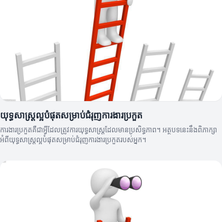
យុទ្ធសាស្ត្រល្អបំផុតសម្រាប់ជំរុញការងារប្រកួត
ការងារប្រកួតគឺជាអ្វីដែលត្រូវការយុទ្ធសាស្ត្រដែលមានប្រសិទ្ធភាព។ អត្ថបទនេះនឹងពិភាក្សា
អំពីយុទ្ធសាស្ត្រល្អបំផុតសម្រាប់ជំរុញការងារប្រកួតរបស់អ្នក។