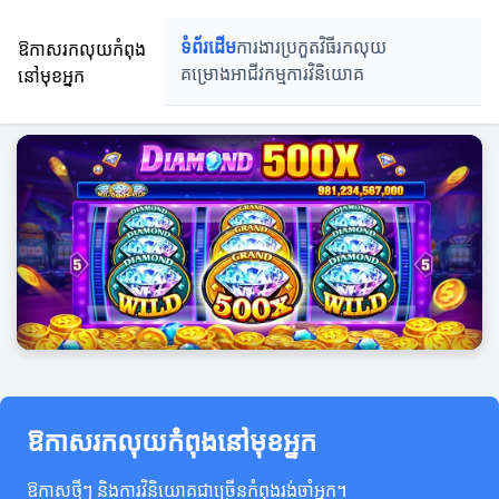
ឱកាសរកលុយកំពុង
ទំព័រដើម
ការងារប្រកួត
វិធីរកលុយ
នៅមុខអ្នក
គម្រោងអាជីវកម្ម
ការវិនិយោគ
ឱកាសរកលុយកំពុងនៅមុខអ្នក
ឱកាសថ្មីៗ និងការវិនិយោគជាច្រើនកំពុងរង់ចាំអ្នក។