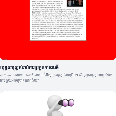
យុទ្ធសាស្ត្រសំរាប់ការប្រកួតការងារថ្មី
ការប្រកួតការងារមានការពិចារណាអំពីយុទ្ធសាស្ត្រយ៉ាងច្រើន។ តើយុទ្ធសាស្ត្រណាខ្លះដែល
អាចជួយអ្នកឲ្យបានជោគជ័យ?