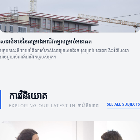
សារសំខាន់នៃគម្រោងអាជីវកម្មសម្រាប់អនាគត
អត្ថបទនេះនិយាយអំពីសារសំខាន់នៃគម្រោងអាជីវកម្មសម្រាប់អនាគត និងវិធីដែលវា
អាចជួយសំណង់អាជីវកម្មរបស់អ្នក។
ការវិនិយោគ
SEE ALL SUBJECTS
EXPLORING OUR LATEST IN ការវិនិយោគ