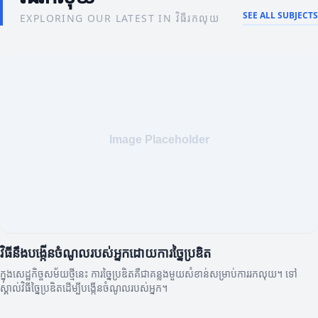
SEE ALL SUBJECTS
EXPLORING OUR LATEST IN វិធីរកលុយ
វិធីនឹងបង្កើនចំណូលរបស់អ្នកដោយការច្នៃប្រឌិត
ក្នុងសេដ្ឋកិច្ចសម័យថ្មីនេះ ការច្នៃប្រឌិតគឺជាគន្លងមួយសំខាន់សម្រាប់ការរកលុយ។ ទៅ
ស្គាល់វិធីច្នៃប្រឌិតដើម្បីបង្កើនចំណូលរបស់អ្នក។