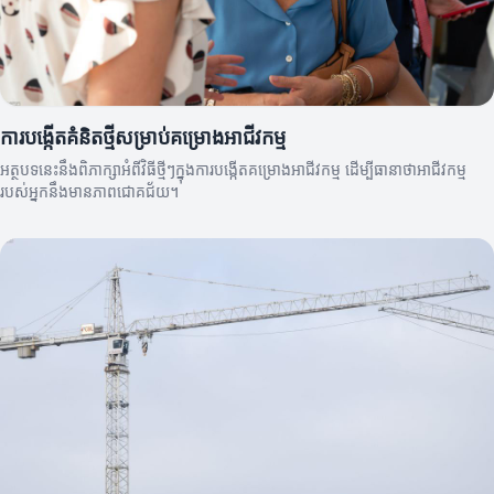
ការបង្កើតគំនិតថ្មីសម្រាប់គម្រោងអាជីវកម្ម
អត្ថបទនេះនឹងពិភាក្សាអំពីវិធីថ្មីៗក្នុងការបង្កើតគម្រោងអាជីវកម្ម ដើម្បីធានាថាអាជីវកម្ម
របស់អ្នកនឹងមានភាពជោគជ័យ។