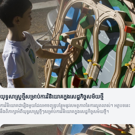
យុទ្ធសាស្ត្រថ្មីសម្រាប់ការវិនិយោគក្នុងសេដ្ឋកិច្ចសម័យថ្មី
ការវិនិយោគជារឿងមួយដែលអាចព្យូឌូបន្ថែមនូវសមត្ថភាពនៃការលូតលាស់។ អត្ថបទនេះ
នឹងពិភាក្សាអំពីយុទ្ធសាស្ត្រថ្មីៗសម្រាប់ការវិនិយោគក្នុងសេដ្ឋកិច្ចសម័យថ្មី។