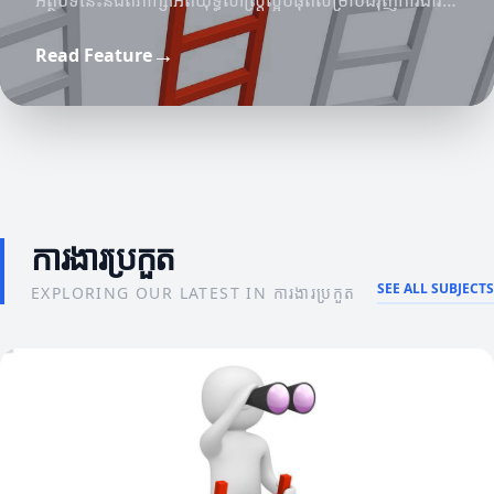
អត្ថបទនេះនឹងពិភាក្សាអំពីយុទ្ធសាស្ត្រល្អបំផុតសម្រាប់ជំរុញការងារ
ប្រកួតរបស់អ្នក។
→
Read Feature
វិធីរកលុយ
គម្រោងអាជីវកម្ម
វិធីនឹងបង្កើនចំណូលរបស់អ្នកដោយការច្នៃប្រឌិត
គម្រោងអាជីវកម្មនិងការច្នៃប្រឌិតក្នុងសេដ្ឋកិច្ចសម័យថ្មី
ការងារប្រកួត
SEE ALL SUBJECTS
EXPLORING OUR LATEST IN ការងារប្រកួត