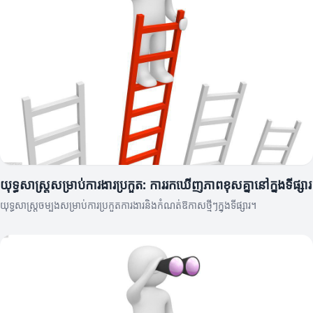
យុទ្ធសាស្ត្រសម្រាប់ការងារប្រកួត: ការរកឃើញភាពខុសគ្នានៅក្នុងទីផ្សារ
យុទ្ធសាស្ត្រចម្បងសម្រាប់ការប្រកួតការងារនិងកំណត់ឱកាសថ្មីៗក្នុងទីផ្សារ។