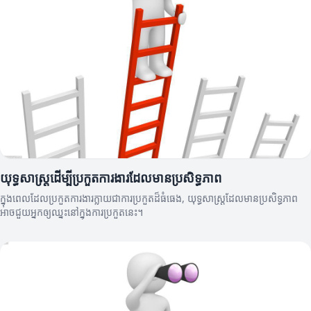
យុទ្ធសាស្ត្រដើម្បីប្រកួតការងារដែលមានប្រសិទ្ធភាព
ក្នុងពេលដែលប្រកួតការងារក្លាយជាការប្រកួតដ៏ធំធេង, យុទ្ធសាស្ត្រដែលមានប្រសិទ្ធភាព
អាចជួយអ្នកឲ្យឈ្នះនៅក្នុងការប្រកួតនេះ។