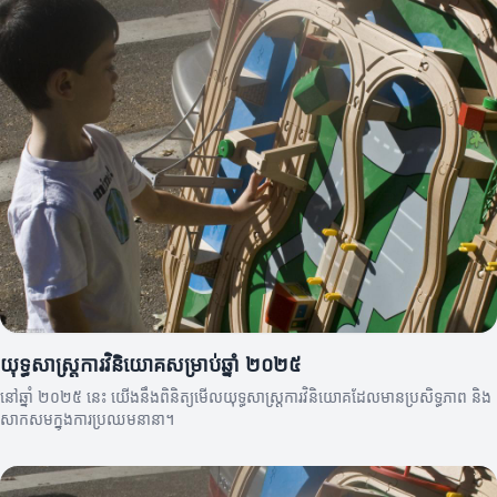
យុទ្ធសាស្ត្រការវិនិយោគសម្រាប់ឆ្នាំ ២០២៥
នៅឆ្នាំ ២០២៥ នេះ យើងនឹងពិនិត្យមើលយុទ្ធសាស្ត្រការវិនិយោគដែលមានប្រសិទ្ធភាព និង
សាកសមក្នុងការប្រឈមនានា។