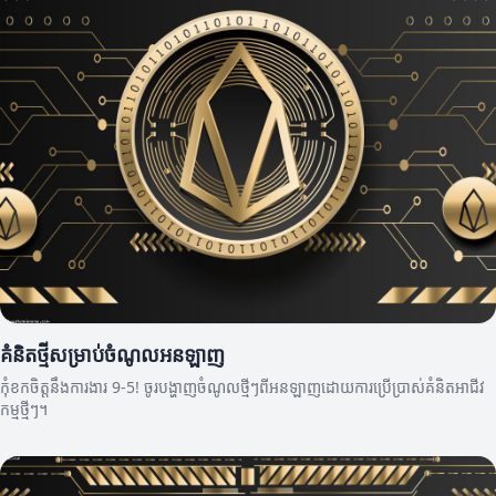
គំនិតថ្មីសម្រាប់ចំណូលអនឡាញ
កុំខកចិត្តនឹងការងារ 9-5! ចូរបង្ហាញចំណូលថ្មីៗពីអនឡាញដោយការប្រើប្រាស់គំនិតអាជីវ
កម្មថ្មីៗ។