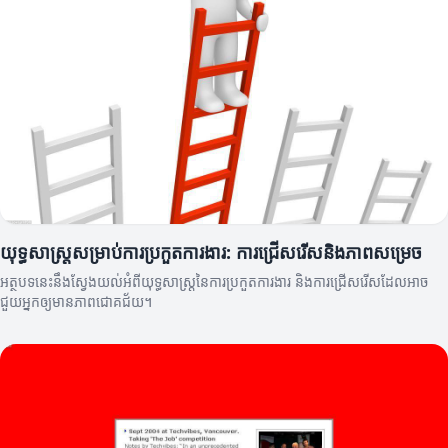
យុទ្ធសាស្ត្រសម្រាប់ការប្រកួតការងារ: ការជ្រើសរើសនិងភាពសម្រេច
អត្ថបទនេះនឹងស្វែងយល់អំពីយុទ្ធសាស្ត្រនៃការប្រកួតការងារ និងការជ្រើសរើសដែលអាច
ជួយអ្នកឲ្យមានភាពជោគជ័យ។