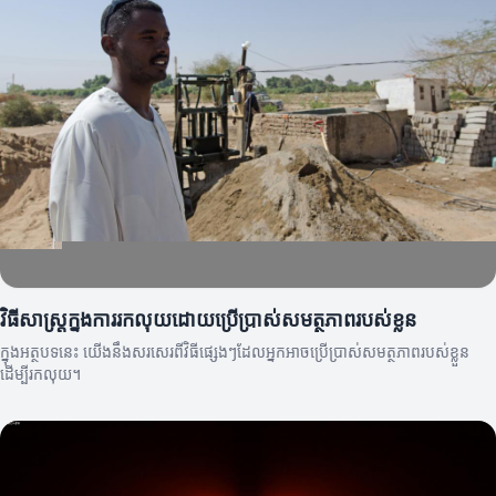
វិធីសាស្ត្រក្នុងការរកលុយដោយប្រើប្រាស់សមត្ថភាពរបស់ខ្លួន
ក្នុងអត្ថបទនេះ យើងនឹងសរសេរពីវិធីផ្សេងៗដែលអ្នកអាចប្រើប្រាស់សមត្ថភាពរបស់ខ្លួន
ដើម្បីរកលុយ។