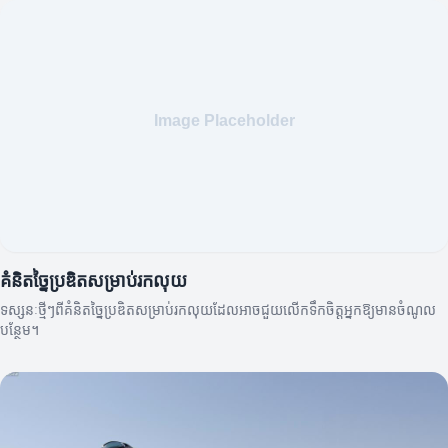
គំនិតច្នៃប្រឌិតសម្រាប់រកលុយ
ទស្សនៈថ្មីៗពីគំនិតច្នៃប្រឌិតសម្រាប់រកលុយដែលអាចជួយលើកទឹកចិត្តអ្នកឱ្យមានចំណូល
បន្ថែម។