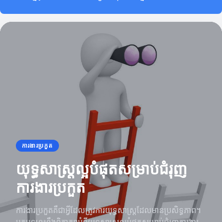
ការងារប្រកួត
យុទ្ធសាស្ត្រល្អបំផុតសម្រាប់ជំរុញ
ការងារប្រកួត
ការងារប្រកួតគឺជាអ្វីដែលត្រូវការយុទ្ធសាស្ត្រដែលមានប្រសិទ្ធភាព។