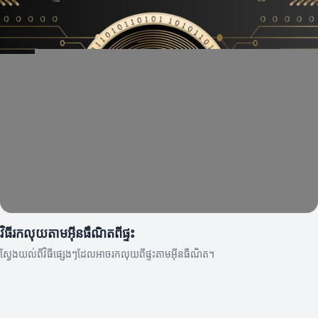
វិធីរកលុយតាមអ៊ីនធឺណិតពីផ្ទះ
ស្វែងយល់ពីវិធីផ្សេងៗដែលអាចរកលុយពីផ្ទះតាមអ៊ីនធឺណិត។