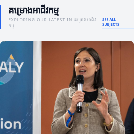
គម្រោងអាជីវកម្ម
EXPLORING OUR LATEST IN គម្រោងអាជីវ
SEE ALL
SUBJECTS
កម្ម