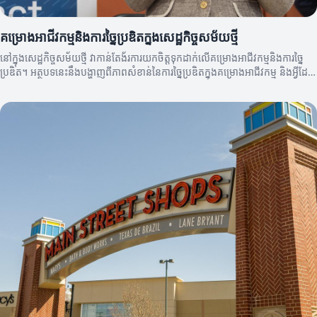
គម្រោងអាជីវកម្មនិងការច្នៃប្រឌិតក្នុងសេដ្ឋកិច្ចសម័យថ្មី
នៅក្នុងសេដ្ឋកិច្ចសម័យថ្មី វាកាន់តែង័រការយកចិត្តទុកដាក់លើគម្រោងអាជីវកម្មនិងការច្នៃ
ប្រឌិត។ អត្ថបទនេះនឹងបង្ហាញពីភាពសំខាន់នៃការច្នៃប្រឌិតក្នុងគម្រោងអាជីវកម្ម និងអ្វីដែល
ធ្វើឲ្យវាសំខាន់សម្រាប់អនាគត។