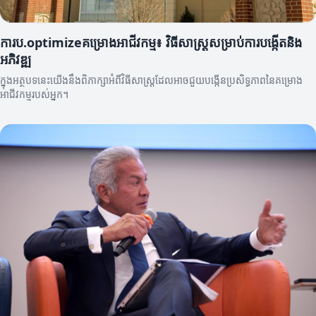
ការប.optimizeគម្រោងអាជីវកម្ម៖ វិធីសាស្ត្រសម្រាប់ការបង្កើតនិង
អភិវឌ្ឍ
ក្នុងអត្ថបទនេះយើងនឹងពិភាក្សាអំពីវិធីសាស្ត្រដែលអាចជួយបង្កើនប្រសិទ្ធភាពនៃគម្រោង
អាជីវកម្មរបស់អ្នក។