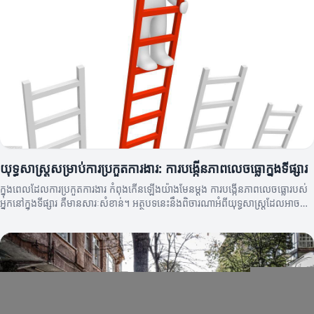
យុទ្ធសាស្ត្រ​សម្រាប់​ការប្រកួត​ការងារ: ការបង្កើនភាពលេចធ្លោក្នុងទីផ្សារ
ក្នុងពេលដែលការប្រកួតការងារ កំពុងកើនឡើងយ៉ាងមែនម្ដង ការបង្កើនភាពលេចធ្លោរបស់
អ្នកនៅក្នុងទីផ្សារ គឺមានសារៈសំខាន់។ អត្ថបទនេះនឹងពិចារណាអំពីយុទ្ធសាស្ត្រដែលអាច
ជួយអ្នកឲ្យមានភាពលេចធ្លោជាងគេ។