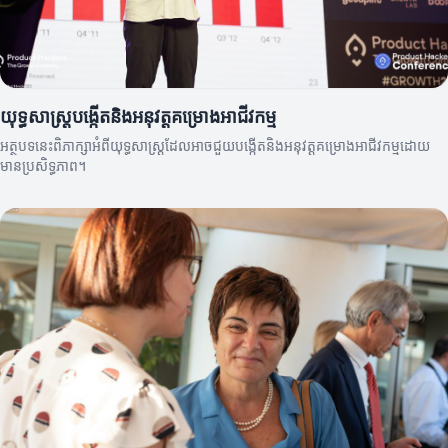
យុទ្ធសាស្ត្របង្កើតនិងអនុវត្តគម្រោងអាជីវកម្ម
អត្ថបទនេះពិភាក្សាអំពីយុទ្ធសាស្ត្រដែលអាចជួយបង្កើតនិងអនុវត្តគម្រោងអាជីវកម្មដោយ
មានប្រសិទ្ធភាព។