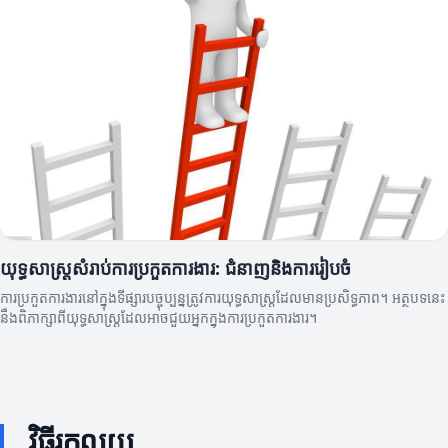
យុទ្ធសាស្ត្រសំរាប់ការប្រកួតការងារ: ជំនាញនិងការរៀបចំ
ការប្រកួតការងារនៅក្នុងទីផ្សារបច្ចុប្បន្នត្រូវការយុទ្ធសាស្ត្រដែលមានប្រសិទ្ធភាព។ អត្ថបទនេះ
នឹងពិភាក្សាពីយុទ្ធសាស្ត្រដែលអាចជួយអ្នកក្នុងការប្រកួតការងារ។
វិធីរកលុយ