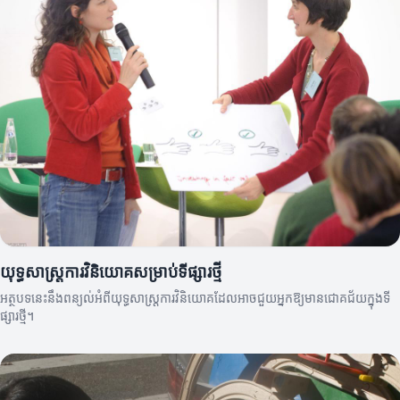
យុទ្ធសាស្ត្រការវិនិយោគសម្រាប់ទីផ្សារថ្មី
អត្ថបទនេះនឹងពន្យល់អំពីយុទ្ធសាស្ត្រការវិនិយោគដែលអាចជួយអ្នកឱ្យមានជោគជ័យក្នុងទី
ផ្សារថ្មី។