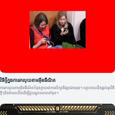
វិធីថ្មីក្នុងការរកលុយតាមអ៊ីនធឺណិត
ការរកលុយតាមអ៊ីនធឺណិតកំពុងក្លាយជាការសិក្សាទីផ្សារជាងមុន។ អត្ថបទនេះនឹងផ្តល់នូវវិធី
ថ្មីៗនិងចំណេះដឹងដើម្បីជួយអ្នកឈានទៅមុខ។