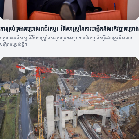
ការគ្រប់គ្រងគម្រោងអាជីវកម្ម៖ វិធីសាស្ត្រនៃការបង្កើតនិងអភិវឌ្ឍគម្រោង
អត្ថបទនេះពិភាក្សាពីវិធីសាស្ត្រនៃការគ្រប់គ្រងគម្រោងអាជីវកម្ម និងអ្វីដែលត្រូវគិតពេល
បង្កើតគម្រោងថ្មី។