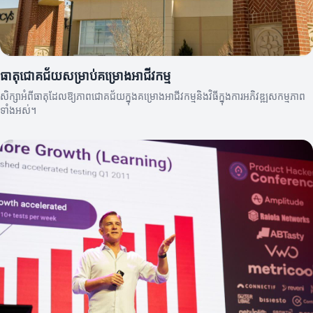
ធាតុជោគជ័យសម្រាប់គម្រោងអាជីវកម្ម
សិក្សាអំពីធាតុដែលឱ្យភាពជោគជ័យក្នុងគម្រោងអាជីវកម្មនិងវិធីក្នុងការអភិវឌ្ឍសកម្មភាព
ទាំងអស់។