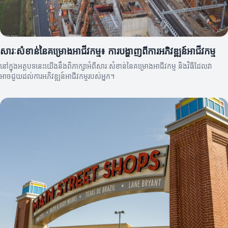
សារៈសំខាន់នៃគម្រោងអាជីវកម្ម៖ ការបង្ហាញពីការអភិវឌ្ឍន៍អាជីវកម្ម
នៅក្នុងអត្ថបទនេះយើងនឹងពិភាក្សាអំពីសារៈសំខាន់នៃគម្រោងអាជីវកម្ម និងវិធីដែលវា
អាចជួយដល់ការអភិវឌ្ឍន៍អាជីវកម្មរបស់អ្នក។