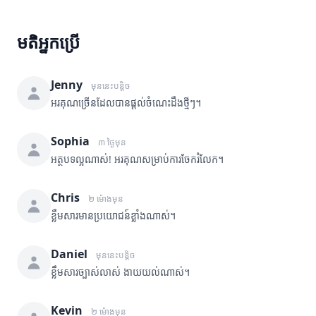
មតិអ្នកប្រើ
Jenny
មុននេះបន្តិច
អរគុណច្រើនដែលបានផ្តល់ចំណេះដឹងថ្មីៗ។
Sophia
៣ ថ្ងៃមុន
អត្ថបទល្អណាស់! អរគុណសម្រាប់ការចែករំលែក។
Chris
២ ម៉ោងមុន
ខ្លឹមសារមានប្រយោជន៍ខ្លាំងណាស់។
Daniel
មុននេះបន្តិច
ខ្លឹមសារច្បាស់លាស់ ងាយយល់ណាស់។
Kevin
២ ម៉ោងមុន