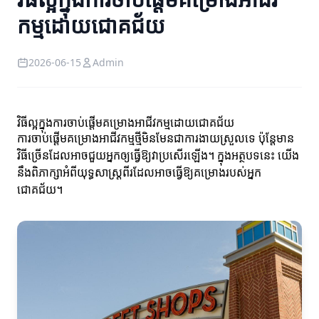
កម្មដោយជោគជ័យ
2026-06-15
Admin
វិធីល្អក្នុងការចាប់ផ្តើមគម្រោងអាជីវកម្មដោយជោគជ័យ
ការចាប់ផ្តើមគម្រោងអាជីវកម្មថ្មីមិនមែនជាការងាយស្រួលទេ ប៉ុន្តែមាន
វិធីច្រើនដែលអាចជួយអ្នកឲ្យធ្វើឱ្យវាប្រសើរឡើង។ ក្នុងអត្ថបទនេះ យើង
នឹងពិភាក្សាអំពីយុទ្ធសាស្ត្រពីរដែលអាចធ្វើឱ្យគម្រោងរបស់អ្នក
ជោគជ័យ។