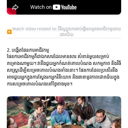
Watch Video related to: វិធីល្អក្នុងការចាប់ផ្តើមគម្រោងអាជីវកម្មដោយ
▶
ជោគជ័យ
2. បង្កើតផែនការអាជីវកម្ម
ផែនការអាជីវកម្មគឺជាឯកសារដែលមានសារៈសំខាន់មួយសម្រាប់
គម្រោងណាមួយ។ វា​នឹង​ជួយ​អ្នក​កំណត់​គោលបំណង សកម្មភាព និងវិធី
សាស្ត្រដើម្បីសម្រេចគោលបំណងទាំងនោះ។ ផែនការដែលប្រសើរនឹង
អាចជួយអ្នកក្នុងការស្វែងរកអ្នកវិនិយោគ និងធានានូវភាពជោគជ័យក្នុង
ការសម្រេចគោលបំណងនៅថ្ងៃខាងមុខ។