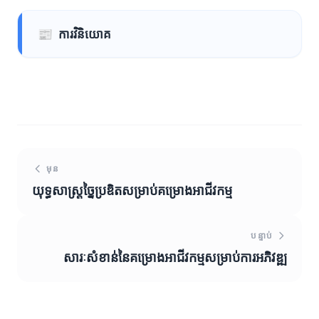
📰
ការវិនិយោគ
មុន
យុទ្ធសាស្ត្រច្នៃប្រឌិតសម្រាប់គម្រោងអាជីវកម្ម
បន្ទាប់
សារៈសំខាន់នៃគម្រោងអាជីវកម្មសម្រាប់ការអភិវឌ្ឍ