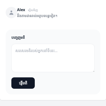
Alex
ម្សិលមិញ
នឹងតាមដានរាល់អត្ថបទបន្តទៀត។
បញ្ចេញមតិ
ផ្ញើមតិ