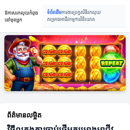
ឱកាសរកលុយកំពុង
ទំព័រដើម
ការងារប្រកួត
វិធីរកលុយ
នៅមុខអ្នក
គម្រោងអាជីវកម្ម
ការវិនិយោគ
ព័ត៌មានលម្អិត
វិធីល្អក្នុងការចាប់ផ្តើមគម្រោងអាជីវ