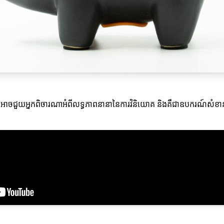
ចជួយអ្នកពិចារណាអំពីលទ្ធភាពនានានៃការវិនិយោគ និងគឺជាឧបករណ៍សំខាន់ក្នុ