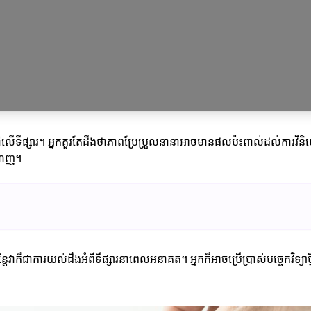
រនៅលើទីផ្សារ។ អ្នកគួរ​តែ​ដឹងថា​ភាពប្រែប្រួល​នានា​អាច​មានផលប៉ះពាល់ដល់ការវិនិ
ំណេញ។
្តែវាក៏ជាការយល់ដឹងអំពីទីផ្សារនាពេលអនាគត។ អ្នកក៏អាចប្រើប្រាស់បច្ចេកវិទ្