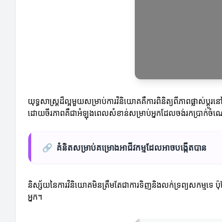
យុទ្ធសាស្ត្រ​ដ៏ល្អមួយសម្រាប់ការវិនិយោគគឺការពិនិត្យពីភាពផ្លាស់ប្តូ
ដោយចីរភាពគឺជាអំឡុងពេលសំខាន់សម្រាប់អ្នកដែលចង់រកប្រាក់ច
🔗
គំនិតសម្រាប់គម្រោងអាជីវកម្មដែលអាចបង្កើតបាន
និស្ស័យនៃការវិនិយោគមិនត្រឹមតែជាការទិញនិងលក់ទ្រព្យសកម្មទេ ប៉ុន
អ្នក។