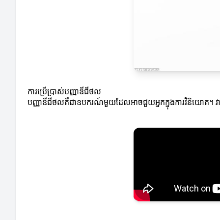
ការប្រើប្រាស់បញ្ញា​ឌីជីថល
បញ្ញាឌីជីថលគឺជាឧបករណ៍មួយដែលអាចជួយអ្នកក្នុងការវិនិយោគ។ វាអា