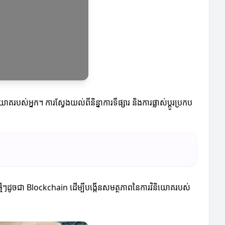
យោគរបស់អ្នក។ ការស្វែងយល់ពីនិន្នាការទីផ្សារ និងការផ្លាស់ប្តូរប្រកប
យាថ្មីៗដូចជា Blockchain ដើម្បីបង្កើនសមត្ថភាពនៃការវិនិយោគរបស់