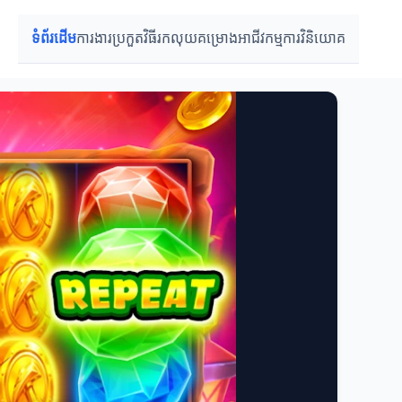
ទំព័រដើម
ការងារប្រកួត
វិធីរកលុយ
គម្រោងអាជីវកម្ម
ការវិនិយោគ