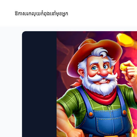
ឱកាសរកលុយកំពុងនៅមុខអ្នក