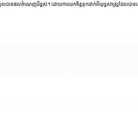
នកទទួលបានផលចំណេញដ៏ខ្ពស់។ ដោយការយកចិត្តទុកដាក់ពីយុទ្ធសាស្ត្រដែលបា