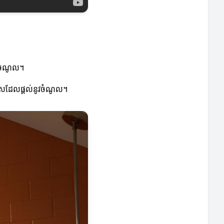
ើនចំណូល។
ឱកាសដែលផ្តល់នូវចំណូល។