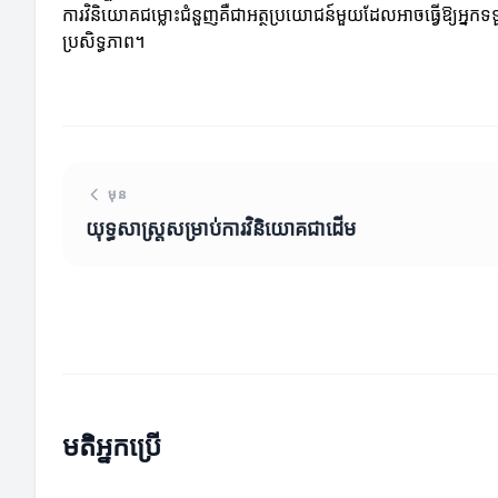
ការវិនិយោគជម្លោះជំនួញគឺជាអត្ថប្រយោជន៍មួយដែលអាចធ្វើឱ្យអ្
ប្រសិទ្ធភាព។
មុន
យុទ្ធសាស្ត្រសម្រាប់ការវិនិយោគជាដើម
មតិអ្នកប្រើ