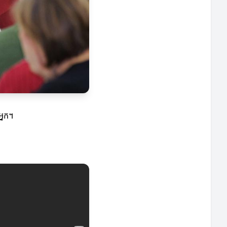
អ្នក។