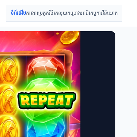
ទំព័រដើម
ការងារប្រកួត
វិធីរកលុយ
គម្រោងអាជីវកម្ម
ការវិនិយោគ