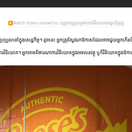
▶
Watch Video related to: យុទ្ធសាស្ត្រសម្រាប់ការវិនិយោគជម្លោះជំនួញ
ែប្រួលនៅក្នុងសេដ្ឋកិច្ច។ ដូចនេះ អ្នកត្រូវស្វែងរកឱកាសដែលអាចជួយអ្នកក
ការវិនិយោគ។ អ្នកអាចពិចារណាការវិនិយោគក្នុងអចលនវត្ថុ ឬក៏វិនិយោគក្នុង