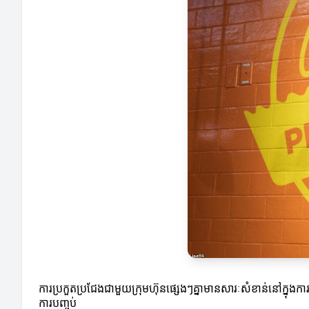
ការប្រកួតប្រជែងជាមួយក្រុមហ៊ុនផ្សេងៗគ្នាមានសារៈសំខាន់នៅក្នុងកា
ការបញ្ចប់