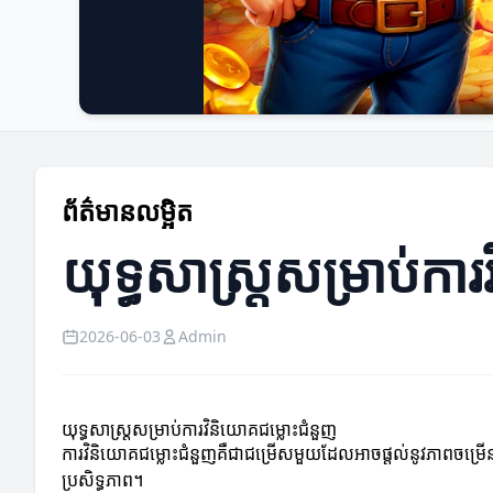
ព័ត៌មានលម្អិត
យុទ្ធសាស្ត្រសម្រាប់កា
2026-06-03
Admin
យុទ្ធសាស្ត្រសម្រាប់ការវិនិយោគជម្លោះជំនួញ
ការវិនិយោគជម្លោះជំនួញគឺជាជម្រើសមួយដែលអាចផ្តល់នូវភាពចម្រើនផ
ប្រសិទ្ធភាព។