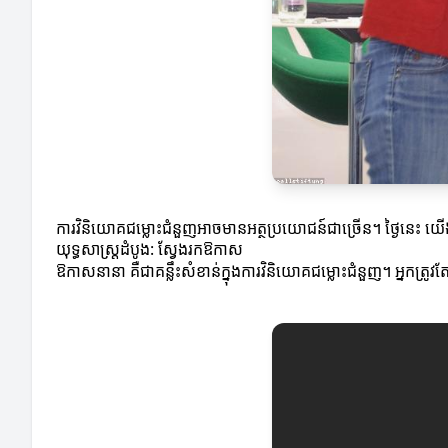
ការវិនិយោគជម្លោះជំនួញអាចមានអត្ថប្រយោជន៍ជាច្រើន។ ថ្ងៃនេះ យើងនឹ
យុទ្ធសាស្ត្រដំបូង: ស្វែងរកឱកាស
ឱកាសនានា គឺជាគន្លឹះសំខាន់ក្នុងការវិនិយោគជម្លោះជំនួញ។ អ្នកត្រូវត