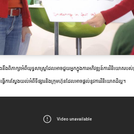
ងពិភាក្សាអំពីយុទ្ធសាស្ត្រដែលអាចជួយអ្នកក្នុងការអភិវឌ្ឍន៍ការវិនិយោគរបស់
ែធ្វើការស្វែងយល់អំពីទីផ្សារនិងក្រុមហ៊ុនដែលអាចផ្តល់នូវការវិនិយោគដ៏ល្អ។