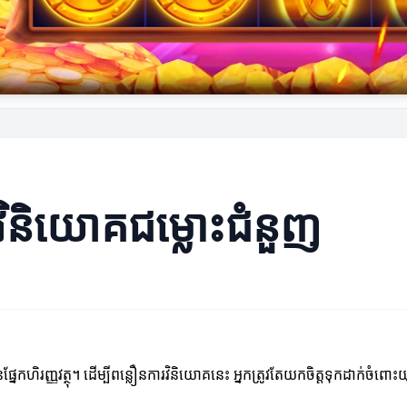
រវិនិយោគជម្លោះជំនួញ
្នែកហិរញ្ញវត្ថុ។ ដើម្បីពន្លឿនការវិនិយោគនេះ អ្នកត្រូវតែយកចិត្តទុកដាក់