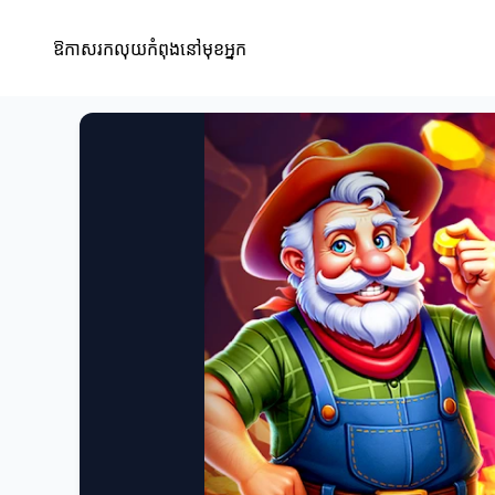
ឱកាសរកលុយកំពុងនៅមុខអ្នក