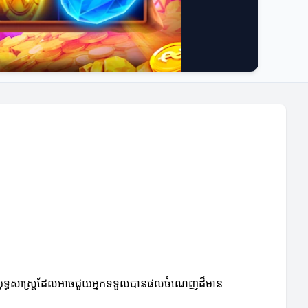
ចំពោះយុទ្ធសាស្ត្រដែលអាចជួយអ្នកទទួលបានផលចំណេញដ៏មាន