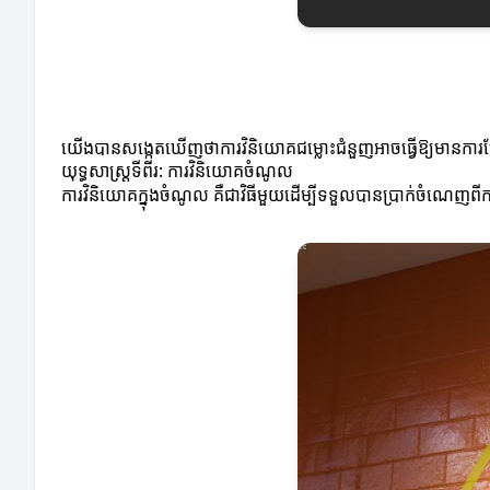
យើងបានសង្កេតឃើញថាការវិនិយោគជម្លោះជំនួញអាចធ្វើឱ្យមានការប្រ
យុទ្ធសាស្ត្រទីពីរ: ការវិនិយោគចំណូល
ការវិនិយោគក្នុងចំណូល គឺជាវិធីមួយដើម្បីទទួលបានប្រាក់ចំណេញពី