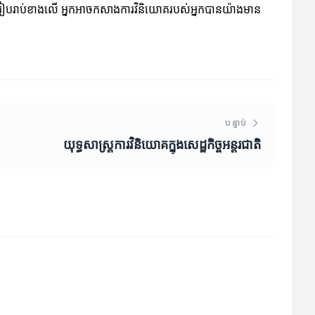
នរៀបរាប់ខាងលើ អ្នកអាចកសាងការវិនិយោគរបស់អ្នកបានយ៉ាងមាន
បន្ទាប់
យុទ្ធសាស្ត្រការវិនិយោគក្នុងសេដ្ឋកិច្ចអន្តរជាតិ