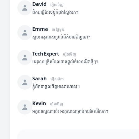
David
ម្សិលមិញ
ពិតជាអ្វីដែលខ្ញុំកំពុងស្វែងរក។
Emma
៣ ថ្ងៃមុន
សូមអរគុណសម្រាប់ព័ត៌មានដ៏ល្អនេះ។
TechExpert
ម្សិលមិញ
អរគុណច្រើនដែលបានផ្តល់ចំណេះដឹងថ្មីៗ។
Sarah
ម្សិលមិញ
ខ្ញុំពិតជាចូលចិត្តអានវាណាស់។
Kevin
ម្សិលមិញ
អត្ថបទល្អណាស់! អរគុណសម្រាប់ការចែករំលែក។