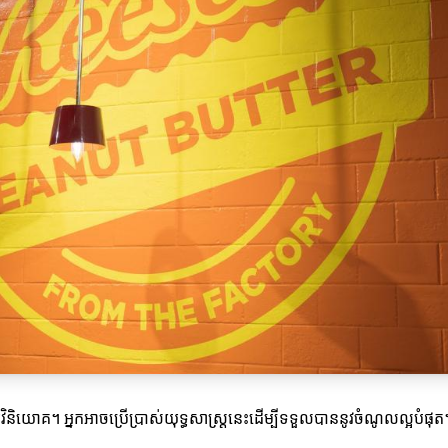
រវិនិយោគ។ អ្នកអាចប្រើប្រាស់យុទ្ធសាស្ត្រនេះដើម្បីទទួលបាននូវចំណូលល្អបំផុត