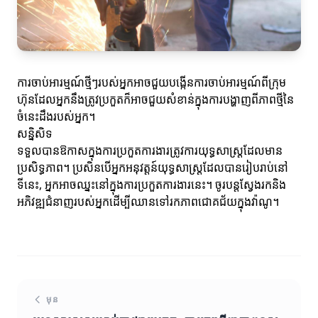
ការចាប់អារម្មណ៍ថ្មីៗរបស់អ្នកអាចជួយបង្កើនការចាប់អារម្មណ៍ពីក្រុម
ហ៊ុនដែលអ្នកនឹងត្រូវប្រកួតក៏អាចជួយសំខាន់ក្នុងការបង្ហាញពីភាពថ្មីនៃ
ចំនេះដឹងរបស់អ្នក។
សន្និសិទ
ទទួលបានឱកាសក្នុងការប្រកួតការងារ​ត្រូវការយុទ្ធសាស្ត្រដែលមាន
ប្រសិទ្ធភាព។ ប្រសិនបើអ្នកអនុវត្តន៍យុទ្ធសាស្ត្រដែលបានរៀបរាប់នៅ
ទីនេះ, អ្នកអាចឈ្នះនៅក្នុងការប្រកួតការងារនេះ។ ចូរបន្តស្វែងរកនិង
អភិវឌ្ឍជំនាញរបស់អ្នកដើម្បីឈានទៅរកភាពជោគជ័យក្នុងវ៉ាណូ។
មុន