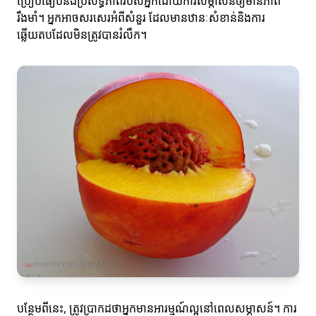
ប្រៀបធៀបនិងប្រសិទ្ធភាពរបស់អ្នកដោយការសម្ភាសន៍ឲ្យមានភាព
រឹងមាំ។ អ្នកអាចសរសេរអំពីសំនួរ ដែលមានឋានៈសំខាន់និងការ
ឆ្លើយតបដែលមិនត្រូវបានរំលឹក។
បន្ថែមពីនេះ, ត្រូវប្រាកដថាអ្នកមានអារម្មណ៍ល្អនៅពេលសម្ភាសន៍។ ការ