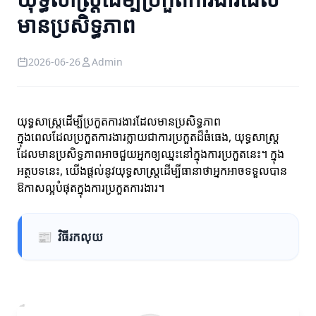
មានប្រសិទ្ធភាព
2026-06-26
Admin
យុទ្ធសាស្ត្រដើម្បីប្រកួតការងារដែលមានប្រសិទ្ធភាព
ក្នុងពេលដែលប្រកួតការងារក្លាយជាការប្រកួតដ៏ធំធេង, យុទ្ធសាស្ត្រ
ដែលមានប្រសិទ្ធភាពអាចជួយអ្នកឲ្យឈ្នះនៅក្នុងការប្រកួតនេះ។ ក្នុង
អត្ថបទនេះ, យើងផ្តល់នូវយុទ្ធសាស្ត្រដើម្បីធានាថាអ្នកអាចទទួលបាន
ឱកាសល្អបំផុតក្នុងការប្រកួតការងារ។
📰
វិធីរកលុយ