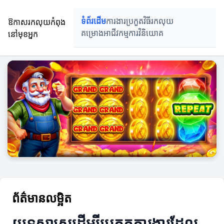
ឱកាសរកលុយកំពុង
ទំព័រដើម
ការងារប្រកួត
វិធីរកលុយ
នៅមុខអ្នក
គម្រោងអាជីវកម្ម
ការវិនិយោគ
ព័ត៌មានលម្អិត
យុទ្ធសាស្ត្រដើម្បីប្រកួតការងារដែល