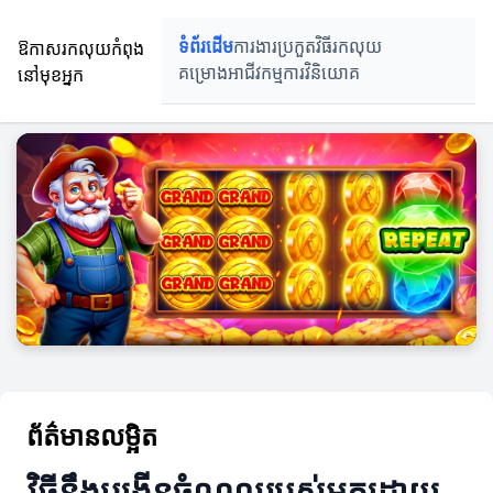
ឱកាសរកលុយកំពុង
ទំព័រដើម
ការងារប្រកួត
វិធីរកលុយ
នៅមុខអ្នក
គម្រោងអាជីវកម្ម
ការវិនិយោគ
ព័ត៌មានលម្អិត
វិធីនឹងបង្កើនចំណូលរបស់អ្នកដោយ