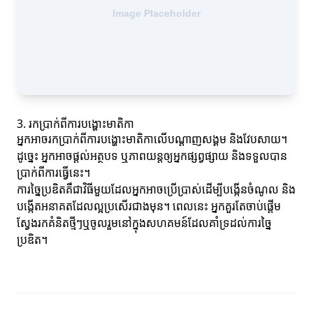
3. រកប្រាក់ពីការបង្ហោះមាតិកា
អ្នកអាចរកប្រាក់ពីការបង្ហោះមាតិកាលើបណ្តាញសង្គម និងវែបសាយ។
ដូច្នេះ អ្នកអាចផ្តល់អត្ថបទ ឬភាពយន្តឲ្យអ្នកផ្សព្វផ្សាយ និងទទួលបាន
ប្រាក់ពីការធ្វើនេះ។
ការច្នៃប្រឌិតគឺជាវិធីមួយដែលអ្នកអាចប្រើប្រាស់ដើម្បីបង្កើនចំណូល និង
បង្កើតអនាគតដែលល្អប្រសើរជាងមុន។ ពេលនេះ អ្នកគួរតែចាប់ផ្តើម
ស្វែងរកគំនិតថ្មីៗឬចូលរួមនៅក្នុងសហគមន៍ដែលគាំទ្រដល់ការច្នៃ
ប្រឌិត។