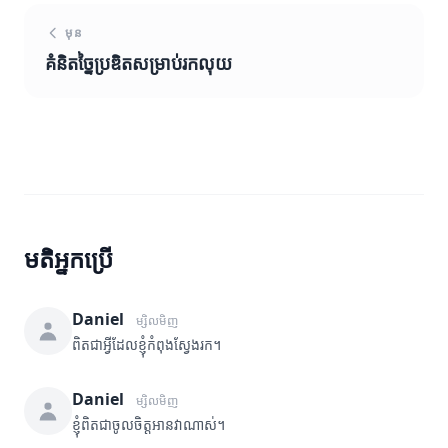
មុន
គំនិតច្នៃប្រឌិតសម្រាប់រកលុយ
មតិអ្នកប្រើ
Daniel
ម្សិលមិញ
ពិតជាអ្វីដែលខ្ញុំកំពុងស្វែងរក។
Daniel
ម្សិលមិញ
ខ្ញុំពិតជាចូលចិត្តអានវាណាស់។