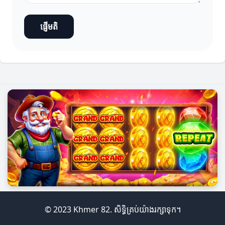
ផ្ញើមតិ
© 2023 Khmer 82. សិទ្ធិគ្រប់យ៉ាងរក្សាទុក។