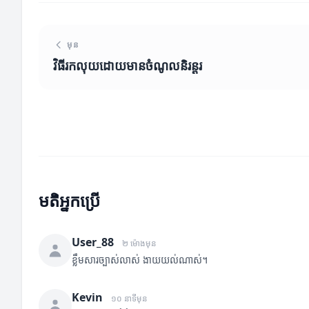
មុន
វិធីរកលុយដោយមានចំណូលនិរន្តរ
មតិអ្នកប្រើ
User_88
២ ម៉ោងមុន
ខ្លឹមសារច្បាស់លាស់ ងាយយល់ណាស់។
Kevin
១០ នាទីមុន