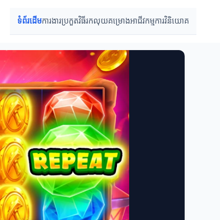
ទំព័រដើម
ការងារប្រកួត
វិធីរកលុយ
គម្រោងអាជីវកម្ម
ការវិនិយោគ