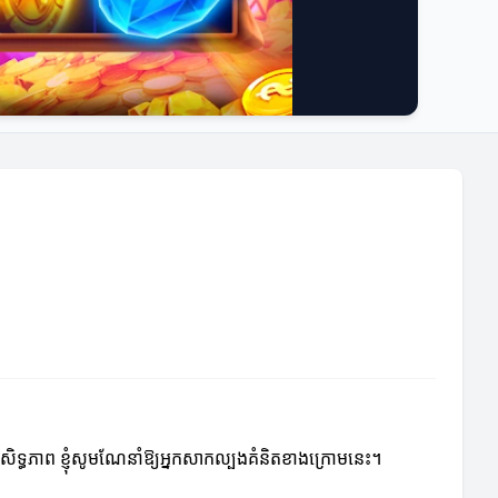
្រសិទ្ធភាព ខ្ញុំសូមណែនាំឱ្យអ្នកសាកល្បងគំនិតខាងក្រោមនេះ។