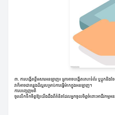
៣. ការបង្កើតខ្លឹមសារអនឡាញ៖ អ្នកអាចបង្កើតគេហទំព័រ ឬប្លុកនិង
វាក៏អាចជាគន្លងដ៏ល្អសម្រាប់ការធ្វើម៉ាកក្នុងអនឡាញ។
ការបញ្ចេញមតិ
ចូរលើកទឹកចិត្តឱ្យយើងដឹងពីគំនិតដែលអ្នកចូលចិត្តចំពោះអាជីវកម្មអន