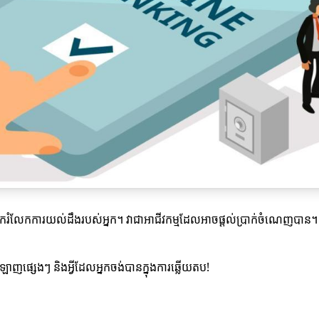
ចែករំលែកការយល់ដឹងរបស់អ្នក។ វាជាអាជីវកម្មដែលអាចផ្តល់ប្រាក់ចំណេញបាន។
ឡាញផ្សេងៗ និងអ្វីដែលអ្នកចង់បានក្នុងការឆ្លើយតប!