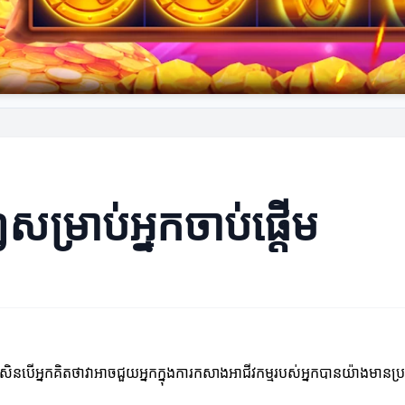
ម្រាប់អ្នកចាប់ផ្ដើម
។ ប្រសិនបើអ្នកគិតថាវាអាចជួយអ្នកក្នុងការកសាងអាជីវកម្មរបស់អ្នកបានយ៉ាងមានប