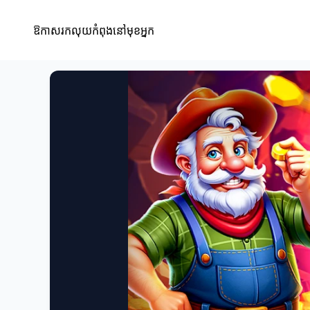
ឱកាសរកលុយកំពុងនៅមុខអ្នក