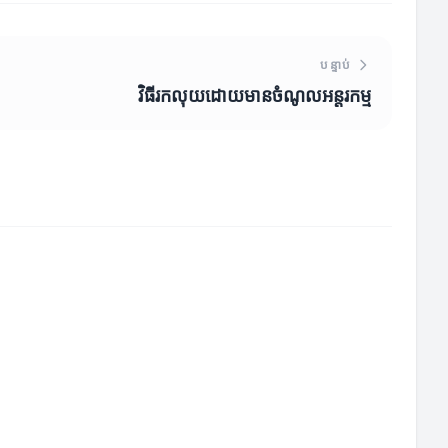
បន្ទាប់
វិធីរកលុយដោយមានចំណូលអន្ដរកម្ម