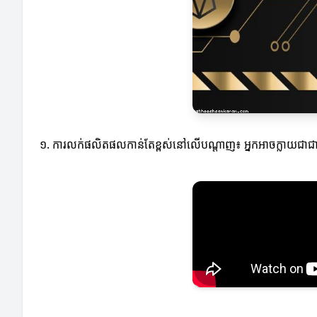
១. ការលក់ផលិតផលកាន់តែខ្ពស់នៅលើបណ្តាញ៖ អ្នកអាចក្លាយជាជា