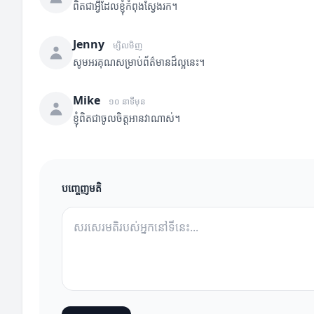
ពិតជាអ្វីដែលខ្ញុំកំពុងស្វែងរក។
Jenny
ម្សិលមិញ
សូមអរគុណសម្រាប់ព័ត៌មានដ៏ល្អនេះ។
Mike
១០ នាទីមុន
ខ្ញុំពិតជាចូលចិត្តអានវាណាស់។
បញ្ចេញមតិ