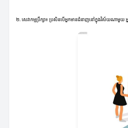
២. សេវាកម្មប្រឹក្សា៖ ប្រសិនបើអ្នកមានជំនាញនៅក្នុងវិស័យណាមួយ អ