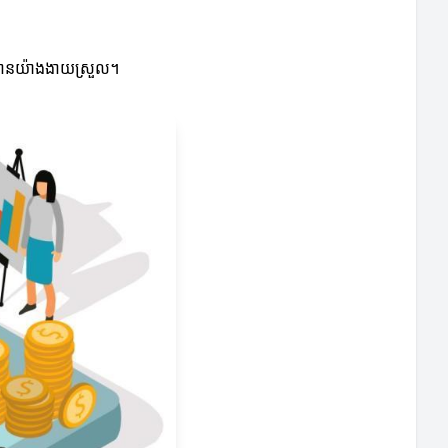
បចំបានយ៉ាងងាយស្រួល។