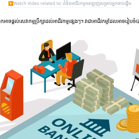
▶
Watch Video related to: គំនិតអាជីវកម្មអនឡាញសម្រាប់អ្នកចាប់ផ្ដើម
្នកអាចផ្តល់សេវាកម្មប្រឹក្សាដល់អាជីវកម្មផ្សេងៗ។ វាជាអាជីវកម្មដែលអាចរៀ