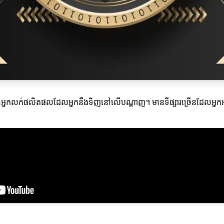
អ្នកលក់ផលិតផលដែលអ្នកនឹងទិញនៅលើបណ្តាញ។ មានទីផ្សារច្រើនដែលអ្នកអា