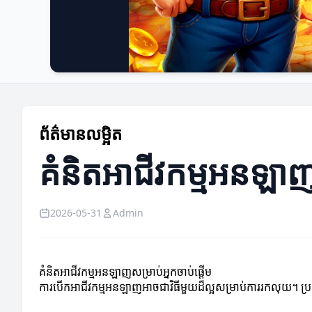
ព័ត៌មានលម្អិត
គំនិតអាជីវកម្មអនឡាញស
2026-05-31
Admin
គំនិតអាជីវកម្មអនឡាញសម្រាប់អ្នកចាប់ផ្ដើម
ការ​បើក​អាជីវកម្មអនឡាញ​អាច​ជា​វិធី​មួយ​ដ៏ល្អ​សម្រាប់​ការ​រកលុយ