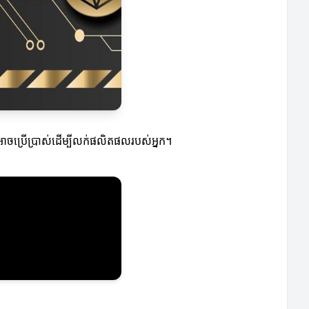
ចប្រើប្រាស់ដើម្បីលក់ផលិតផលរបស់អ្នក។