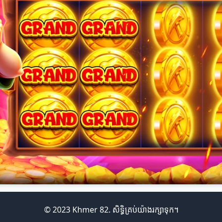
© 2023 Khmer 82. សិទ្ធិគ្រប់យ៉ាងរក្សាទុក។