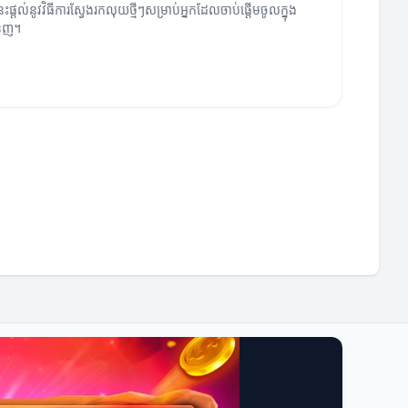
ះផ្តល់នូវវិធីការស្វែងរកលុយថ្មីៗសម្រាប់អ្នកដែលចាប់ផ្តើមចូលក្នុង
នួញ។