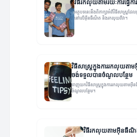
វិធីរកលុយតាមរយៈការធ្វើ
អត្ថបទនេះនឹងពិភាក្សាអំពីវិធីសាស្ត្រដែ
នៅលើអ៊ីនធឺណិត និងរកលុយពីវា។
វិធីសាស្ត្រក្នុងការរកលុយតា
ចង់ទទួលបានចំណូលបន្ថែម
ទាញយកវិធីសាស្ត្រក្នុងការរកលុយតាមអ៊ី
ចំណូលបន្ថែម។
វិធីរកលុយតាមអ៊ីនធឺណ