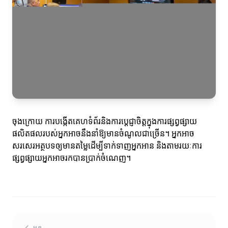
ចុងក្រោយ ការបង្កើតគេហទំព័រនិងការប្តេជ្ញាចិត្តក្នុងការផ្សព្វផ្សាយ
ផលិតផលរបស់អ្នកអាចនឹងនាំឱ្យមានចំណូលជាច្រើន។ អ្នកអាច
សរសេរអត្ថបទឲ្យមានតម្លៃដើម្បីទាក់ទាញអ្នកអាន និងតាមរយៈការ
ផ្សព្វផ្សាយអ្នកអាចរកបានប្រាក់ចំណេញ។
មុន