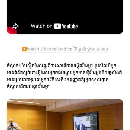
▶
Watch Video related to: វិធីឆ្លាតវៃក្នុងការរកលុយ
ចំណុចដទៃទៀតដែលគួរពិចារណាគឺការបង្កើតវីដេអូ។ ប្រសិនបើអ្នក
មានគំនិតល្អចំពោះអ្វីដែលអ្នកចង់បង្ហោះ អ្នកអាចធ្វើវីដេអូហើយផ្តល់ពត៌
មានឬសេវាកម្មរបស់អ្នក។ វិធីនេះនឹងអនុញ្ញាតឱ្យអ្នកទទួលបាន
ចំណូលពីការបង្ហោះវីដេអូ។