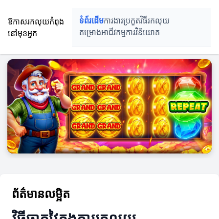
ឱកាសរកលុយកំពុង
ទំព័រដើម
ការងារប្រកួត
វិធីរកលុយ
នៅមុខអ្នក
គម្រោងអាជីវកម្ម
ការវិនិយោគ
ព័ត៌មានលម្អិត
វិធីឆ្លាតវៃក្នុងការរកលុយ