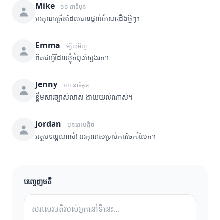
Mike
១០ នាទីមុន
អរគុណច្រើនដែលបានផ្តល់ចំណេះដឹងថ្មីៗ។
Emma
ម្សិលមិញ
ពិតជាអ្វីដែលខ្ញុំកំពុងស្វែងរក។
Jenny
១០ នាទីមុន
ខ្លឹមសារច្បាស់លាស់ ងាយយល់ណាស់។
Jordan
មុននេះបន្តិច
អត្ថបទល្អណាស់! អរគុណសម្រាប់ការចែករំលែក។
បញ្ចេញមតិ