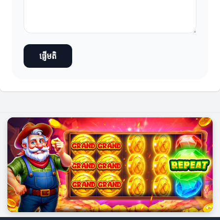
ផ្ញើមតិ