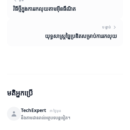
វិធីថ្មីក្នុងការរកលុយតាមអ៊ីនធឺណិត
បន្ទាប់
យុទ្ធសាស្ត្រច្នៃប្រឌិតសម្រាប់ការរកលុយ
មតិអ្នកប្រើ
TechExpert
៣ ថ្ងៃមុន
នឹងតាមដានរាល់អត្ថបទបន្តទៀត។