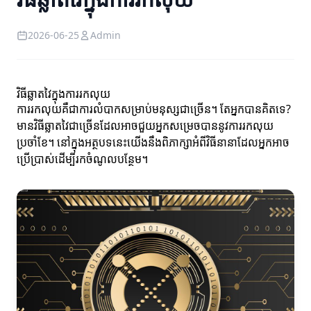
2026-06-25
Admin
វិធីឆ្លាតវៃក្នុងការរកលុយ
ការរកលុយគឺជាការលំបាកសម្រាប់មនុស្សជាច្រើន។ តែអ្នកបានគិតទេ?
មានវិធីឆ្លាតវៃជាច្រើនដែលអាចជួយអ្នកសម្រេចបាននូវការរកលុយ
ប្រចាំខែ។ នៅក្នុងអត្ថបទនេះយើងនឹងពិភាក្សាអំពីវិធីនានាដែលអ្នកអាច
ប្រើប្រាស់ដើម្បីរកចំណូលបន្ថែម។