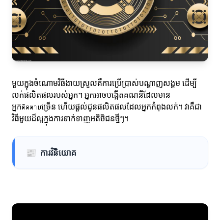
មួយក្នុងចំណោមវិធីងាយស្រួលគឺការប្រើប្រាស់បណ្ដាញសង្គម ដើម្បី
លក់ផលិតផលរបស់អ្នក។ អ្នកអាចបង្កើតគណនីដែលមាន
អ្នកติดตามច្រើន ហើយផ្តល់ជូនផលិតផលដែលអ្នកកំពុងលក់។ វាគឺជា
វិធីមួយដ៏ល្អក្នុងការទាក់ទាញអតិថិជនថ្មីៗ។
📰
ការវិនិយោគ