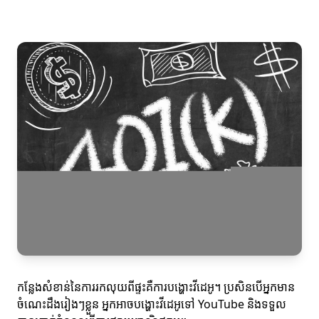
កន្លែងសំខាន់នៃការរកលុយពីផ្ទះគឺការបង្ហោះវីដេអូ។ ប្រសិនបើអ្នកមាន
ចំណេះដឹងរៀងៗខ្លួន អ្នកអាចបង្ហោះវីដេអូទៅ YouTube និងទទួល