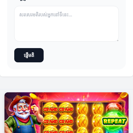
ផ្ញើមតិ