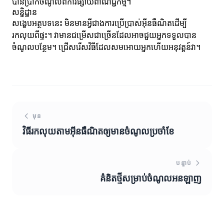
បានប្រាក់ចំណូលពីការផ្សាយពាណិជ្ជកម្ម។
សន្និដ្ឋាន
សង្ខេបអត្ថបទនេះ មិនមានអ្វីជាងការប្រើប្រាស់អ៊ីនធឺណិតដើម្បី
រកលុយពីផ្ទះ។ វាមានជម្រើសជាច្រើនដែលអាចជួយអ្នកទទួលបាន
ចំណូលបន្ថែម។ ជ្រើសរើសវិធីដែលសមអោយអ្នកហើយអនុវត្តន៍វា។
មុន
វិធីរកលុយតាមអ៊ីនធឺណិតឲ្យមានចំណូលប្រចាំខែ
បន្ទាប់
គំនិតថ្មីសម្រាប់ចំណូលអនឡាញ