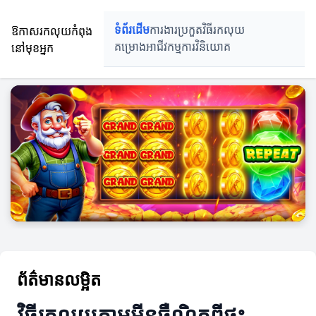
ឱកាសរកលុយកំពុង
ទំព័រដើម
ការងារប្រកួត
វិធីរកលុយ
នៅមុខអ្នក
គម្រោងអាជីវកម្ម
ការវិនិយោគ
ព័ត៌មានលម្អិត
វិធីរកលុយតាមអ៊ីនធឺណិតពីផ្ទះ