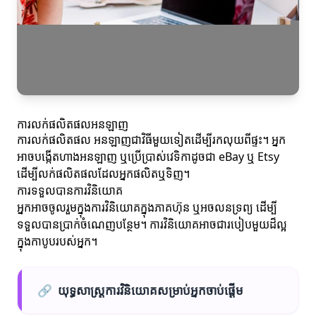
ការលក់ផលិតផលអនឡាញ
ការលក់ផលិតផល អនឡាញជាវិធីមួយទៀតដើម្បីរកលុយពីផ្ទះ។ អ្នក
អាចបង្កើតហាងអនឡាញ ឬប្រើប្រាស់វេទិកាដូចជា eBay ឬ Etsy
ដើម្បីលក់ផលិតផលដែលអ្នកផលិតឬទិញ។
ការទទួលបានការវិនិយោគ
អ្នកអាចចូលរួមក្នុងការវិនិយោគក្នុងភាគហ៊ុន ឬអចលនទ្រព្យ ដើម្បី
ទទួលបានប្រាក់ចំណេញបន្ថែម។ ការវិនិយោគអាចជារបៀបមួយដ៏ល្អ
ក្នុងកាបូបរបស់អ្នក។
🔗
យុទ្ធសាស្ត្រការវិនិយោគសម្រាប់អ្នកចាប់ផ្តើម