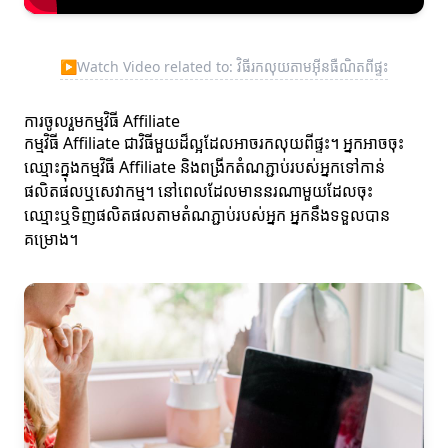
▶
Watch Video related to: វិធីរកលុយតាមអ៊ីនធឺណិតពីផ្ទះ
ការចូលរួមកម្មវិធី Affiliate
កម្មវិធី Affiliate ជាវិធីមួយដ៏ល្អដែលអាចរកលុយពីផ្ទះ។ អ្នកអាចចុះ
ឈ្មោះក្នុងកម្មវិធី Affiliate និងពង្រីកតំណភ្ជាប់របស់អ្នកទៅកាន់
ផលិតផលឬសេវាកម្ម។ នៅពេលដែលមាននរណាមួយដែលចុះ
ឈ្មោះឬទិញផលិតផលតាមតំណភ្ជាប់របស់អ្នក អ្នកនឹងទទួលបាន
គម្រោង។