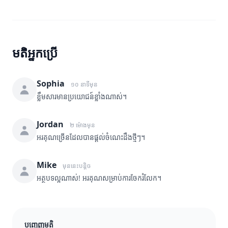
មតិអ្នកប្រើ
Sophia
១០ នាទីមុន
ខ្លឹមសារមានប្រយោជន៍ខ្លាំងណាស់។
Jordan
២ ម៉ោងមុន
អរគុណច្រើនដែលបានផ្តល់ចំណេះដឹងថ្មីៗ។
Mike
មុននេះបន្តិច
អត្ថបទល្អណាស់! អរគុណសម្រាប់ការចែករំលែក។
បញ្ចេញមតិ