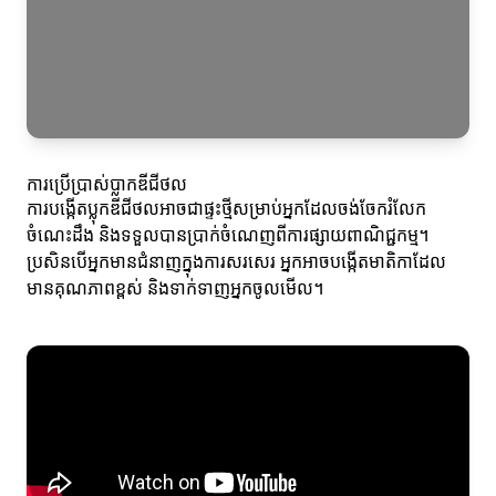
ការប្រើប្រាស់ប្លាកឌីជីថល
ការបង្កើតប្លុកឌីជីថលអាចជាផ្ទះថ្មីសម្រាប់អ្នកដែលចង់ចែករំលែក
ចំណេះដឹង និងទទួលបានប្រាក់ចំណេញពីការផ្សាយពាណិជ្ជកម្ម។
ប្រសិនបើអ្នកមានជំនាញក្នុងការសរសេរ អ្នកអាចបង្កើតមាតិកាដែល
មានគុណភាពខ្ពស់ និងទាក់ទាញអ្នកចូលមើល។