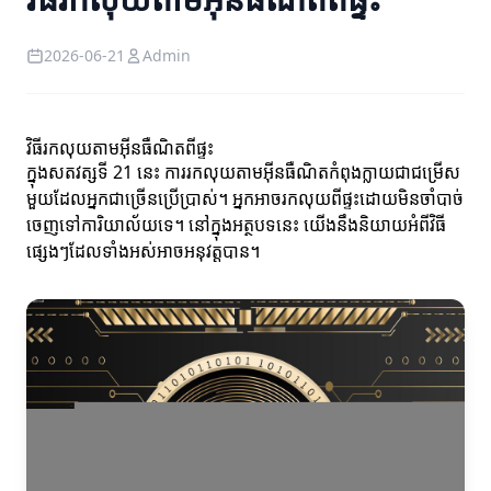
2026-06-21
Admin
វិធីរកលុយតាមអ៊ីនធឺណិតពីផ្ទះ
ក្នុងសតវត្សទី 21 នេះ ការរកលុយតាមអ៊ីនធឺណិតកំពុងក្លាយជាជម្រើស
មួយដែលអ្នកជាច្រើនប្រើប្រាស់។ អ្នកអាចរកលុយពីផ្ទះដោយមិនចាំបាច់
ចេញទៅការិយាល័យទេ។ នៅក្នុងអត្ថបទនេះ យើងនឹងនិយាយអំពីវិធី
ផ្សេងៗដែលទាំងអស់អាចអនុវត្តបាន។