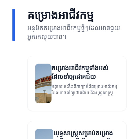
គម្រោងអាជីវកម្ម
អនុម័តគម្រោងអាជីវកម្មថ្មីៗដែលអាចជួយ
អ្នករកលុយបាន។
គម្រោងអាជីវកម្មទាំងអស់
ដែលនាំឲ្យជោគជ័យ
អត្ថបទនេះនឹងពិភាក្សាអំពីគម្រោងអាជីវកម្ម
ដែលអាចនាំឲ្យជោគជ័យ និងយុទ្ធសាស្ត្រ
ដែលអាចអនុវត្តបាន។
យុទ្ធសាស្ត្រសម្រាប់គម្រោង