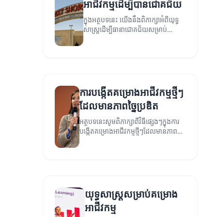
អាជីវកម្មដើម្បីបានជោគជ័យ
ក្នុងអត្ថបទនេះ យើងនឹងពិភាក្សាអំពីយុទ្ធ
សាស្ត្រដើម្បីធានាជោគជ័យសម្រាប់
គម្រោងអាជីវកម្ម។
ការបង្កើតគម្រោងអាជីវកម្មថ្មីៗ
ដែលមានភាពច្នៃប្រឌិត
អត្ថបទនេះសូមពិភាក្សាពីវិធីផ្សេងៗក្នុងការ
បង្កើតគម្រោងអាជីវកម្មថ្មីៗដែលមានភាពច្នៃ
ប្រឌិត និងភាពជោគជ័យ។
យុទ្ធសាស្ត្រសម្រាប់គម្រោង
អាជីវកម្ម