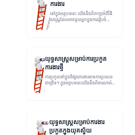
ការងារ
នៅក្នុងអត្ថបទនេះ យើងនឹងពិភាក្សាអំពីវិធី
សាស្ត្រដែលអាចជួយអ្នកក្នុងការរៀបចំ
សម្រាប់ការប្រកួតការងារ។
យុទ្ធសាស្ត្រសម្រាប់ការប្រកួត
ការងារថ្មី
ការប្រកួតនៅក្នុងទីផ្សារការងារមានការប្រឈម
ជាច្រើន។ ក្នុងអត្ថបទនេះយើងនឹងពិចារណាអំពី
យុទ្ធសាស្ត្រដើម្បីជួយអ្នកប្រឈមមុខនឹងការ
ប្រកួតជាមួយបេក្ខជនផ្សេងទៀត។
យុទ្ធសាស្ត្រសម្រាប់ការងារ
ប្រកួតក្នុងយុគស្វ័យ