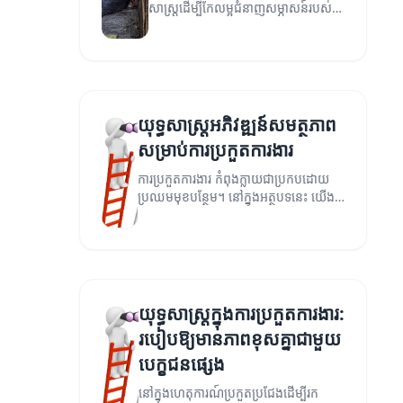
សាស្ត្រដើម្បីកែលម្អជំនាញសម្ភាសន៍របស់
អ្នកសម្រាប់ការងារប្រកួត។
យុទ្ធសាស្ត្រ​អភិវឌ្ឍន៍សមត្ថភាព
សម្រាប់ការប្រកួតការងារ
ការប្រកួតការងារ កំពុងក្លាយជាប្រកបដោយ
ប្រឈមមុខបន្ថែម។ នៅក្នុងអត្ថបទនេះ យើង
នឹងពិភាក្សាអំពីយុទ្ធសាស្ត្រដើម្បីអភិវឌ្ឍន៍
សមត្ថភាពរបស់អ្នក។
យុទ្ធសាស្ត្រក្នុងការប្រកួតការងារ:
របៀបឱ្យមានភាពខុសគ្នាជាមួយ
បេក្ខជនផ្សេង
នៅក្នុងហេតុការណ៍ប្រកួតប្រជែងដើម្បីរក