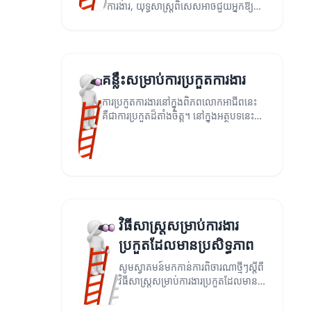
ការងារ, យុទ្ធសាស្ត្រពិសេសអាចជួយអ្នកឱ្យ
មានភាពខុសគ្នាពីបេក្ខជនផ្សេងៗ។ អានសូម
ស្វែងយល់បន្ថែម។
គន្លឹះសម្រាប់ការប្រកួតការងារ
ការប្រកួតការងារនៅក្នុងពិភពលោកអាជីពនេះ
គឺជាការប្រកួតដ៏តាំងចិត្ត។ នៅក្នុងអត្ថបទនេះ
យើងនឹងស្វែងយល់ពីគន្លឹះនិងអនុសាសន៍
សម្រាប់ការប្រកួតការងារដែលមានប្រសិទ្ធភាព។
វិធីសាស្ត្រសម្រាប់ការងារ
ប្រកួតដែលមានប្រសិទ្ធភាព
សូមស្វាគមន៍មកកាន់ការពិចារណាថ្មីៗស្តីពី
វិធីសាស្ត្រសម្រាប់ការងារប្រកួតដែលមាន
ប្រសិទ្ធភាព។