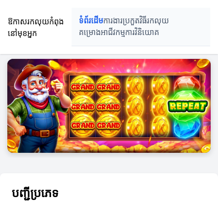
ឱកាសរកលុយកំពុង
ទំព័រដើម
ការងារប្រកួត
វិធីរកលុយ
នៅមុខអ្នក
គម្រោងអាជីវកម្ម
ការវិនិយោគ
បញ្ជីប្រភេទ