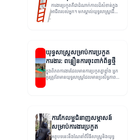
ការងារប្រកួតគឺជាដំណាក់កាលដ៏សំខាន់ក្នុង
អាជីពរបស់អ្នក។ មកស្គាល់យុទ្ធសាស្ត្រដើម្បី
កែលម្អសមត្ថភាពរបស់អ្នក។
យុទ្ធសាស្ត្រសម្រាប់ការប្រកួត
ការងារ: ពន្លឿនការចុះពាក់ព័ន្ធថ្មី
ក្នុងពិភពការងារ​ដែលមានការប្រកួតគ្នា​ខ្លាំង អ្នក
គួរត្រូវតែមានយុទ្ធសាស្ត្រដែលមានប្រសិទ្ធភាព
ដើម្បីជោគជ័យ។ អត្ថបទនេះនឹងពន្យល់ពីយុទ្ធ
សាស្ត្រដែលអាចជួយអ្នកក្នុងការប្រកួតការងារ។
ការកែលម្អជំនាញសម្ភាសន៍
សម្រាប់ការងារប្រកួត
អត្ថបទនេះនឹងណែនាំពីវិធីសាស្ត្រនិងយុទ្ធ