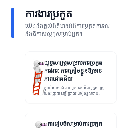
ការងារប្រកួត
យើងនឹងផ្តល់ព័ត៌មានអំពីការប្រកួតការងារ
និងឱកាសល្អៗសម្រាប់អ្នក។
យុទ្ធសាស្ត្រសម្រាប់ការប្រកួត
ការងារ: ការត្រៀមខ្លួនឱ្យមាន
ភាពជោគជ័យ
ក្នុងពិភពការងារ បច្ចេកទេសនិងយុទ្ធសាស្ត្រ
ដែលត្រូវបានប្រើប្រាស់ដើម្បីទទួលបាន
ជោគជ័យក្នុងការប្រកួតការងារអាចជួយអ្នកឲ្យ
មានភាពខុសគ្នា។
ការរៀបចំ​សម្រាប់​ការ​ប្រកួត​