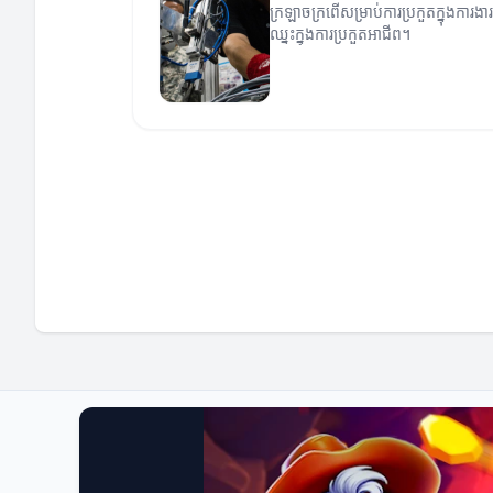
ក្រឡាចក្រពើសម្រាប់ការប្រកួតក្នុងការង
ឈ្នះក្នុងការប្រកួតអាជីព។