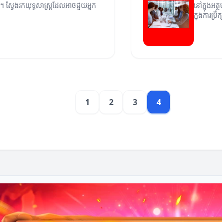
ារ។ ស្វែងរកយុទ្ធសាស្ត្រដែលអាចជួយអ្នក
នៅក្នុងអត្
ក្នុងការប្រឹ
1
2
3
4