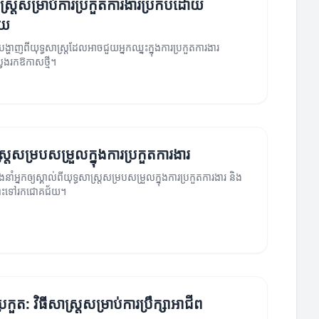
ាស្ត្រសម្រាប់ការប្រកួតការងារប្រកបដោយ
័យ
បង្ហាញពីយុទ្ធសាស្ត្រដែលអាចជួយអ្នកឈ្នះក្នុងការប្រកួតការងារ
ែងរកឱកាសថ្មី។
្ត្រសម្របសម្រួលក្នុងការប្រកួតការងារ
នាំអ្នកឲ្យស្គាល់ពីយុទ្ធសាស្ត្រសម្របសម្រួលក្នុងការប្រកួតការងារ និង
ីឆ្ពោះទៅរកជោគជ័យ។
្រកួត: វិធីសាស្ត្រសម្រាប់ការប្រឹក្សាអាជីព