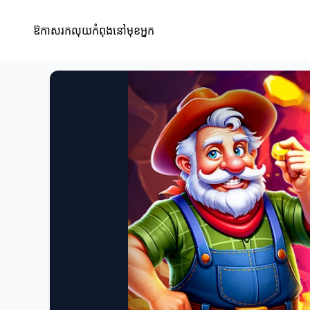
ឱកាសរកលុយកំពុងនៅមុខអ្នក