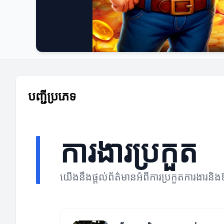
បញ្ជីប្រភេទ
ការងារប្រកួត
យើងនឹងផ្តល់ព័ត៌មានអំពីការប្រកួតការងារនិ