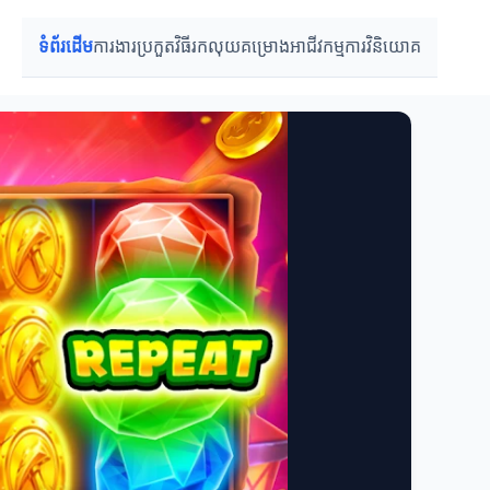
ទំព័រដើម
ការងារប្រកួត
វិធីរកលុយ
គម្រោងអាជីវកម្ម
ការវិនិយោគ