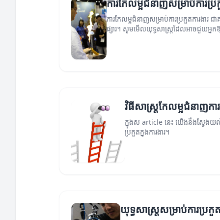
ការកែលម្អជំនាញសម្រាប់ការប្រ
ការកែលម្អជំនាញសម្រាប់ការប្រកួតការងារ ជាគន្
ផ្សារ។ សូមមើលយុទ្ធសាស្ត្រដែលអាចជួយអ្នកឱ្
វិធីសាស្ត្រកែលម្អជំនាញការ
ក្នុងស article នេះ យើងនឹងស្វែងយល់ព
ប្រកួតក្នុងការងារ។
យុទ្ធសាស្ត្រសម្រាប់ការប្រកួត