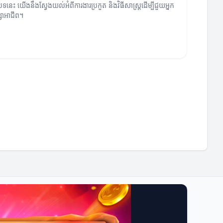
ថបទនេះ យើងនឹងស្វែងយល់អំពីការងារប្រកួត និងវិធីសាស្ត្រដើម្បីជួយអ្នក
ក្សាអាជីព។