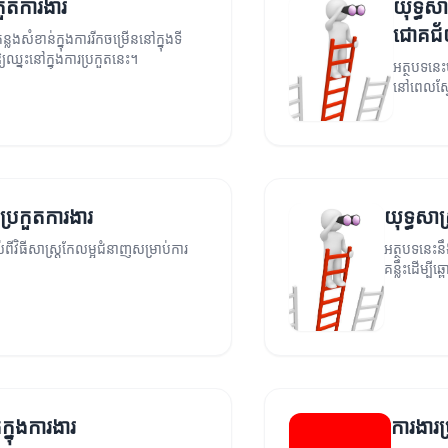
កួតការងារ
យុទ្ធស
ជោគជ
លងសំខាន់ក្នុងការរីកចម្រើននៅក្នុងទី
យឈ្នះនៅក្នុងការប្រកួតនេះ។
អត្ថបទនេះ
នៅពេលស្វ
ប្រកួតការងារ
យុទ្ធសាស
ីវិធីសាស្ត្រកែលម្អជំនាញសម្រាប់ការ
អត្ថបទនេះនឹង
គន្លឹះដើម្ប
ក្នុងការងារ
ការងារប