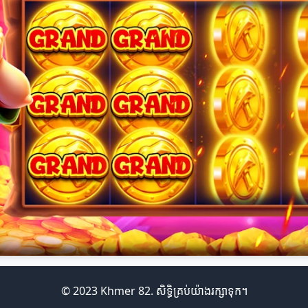
© 2023 Khmer 82. សិទ្ធិគ្រប់យ៉ាងរក្សាទុក។