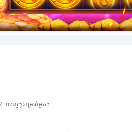
ងឱកាសល្អៗសម្រាប់អ្នក។